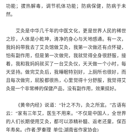
功能；拔热解毒，调节机体功能；防病保健，防病于未
然。
艾灸颂
艾灸是中华几千年的中医文化，更是世界人民的稀世
之珍，人体是小乾坤，清净的身心与天地感通。有一次，
我妈妈带我去了艾灸馆做艾灸，我第一次做还有点怀疑，
“艾叶苦，微温、无毒、主灸
怕有副作用，但是第一次做完，我就觉得全身很舒服，接
着，我和我妈妈就买了一台艾灸仪，天天做一个小时，每
或灸法，是用艾叶制成的艾条，艾柱
天坚持。做完艾灸后，我睡眠特别好，上厕所也很好，而
且每次做完，屁股都很热，心里觉得十分舒服，我觉得艾
穴位或者特定部分，通过激发经
灸是一个非常棒的保健产品，没有副作用，效果挺好。
《黄帝内经》说道：“针之不为，灸之所宜。”古语有
云：“家有三年艾，医生不用来。”不仅是中国人，全世界
的人们长期使用艾灸，都可以添精补髓、返老还童，保百
年寿矣。(作者:罗秦理 单位:湖南省作家协会)