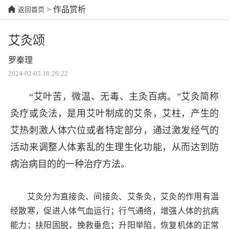
> 作品赏析
返回首页
艾灸颂
罗秦理
2024-02-05 18:26:22
“艾叶苦，微温、无毒、主灸百病。”艾灸简称
灸疗或灸法，是用艾叶制成的艾条，艾柱，产生的
艾热刺激人体穴位或者特定部分，通过激发经气的
活动来调整人体紊乱的生理生化功能，从而达到防
病治病目的的一种治疗方法。
艾灸分为直接灸、间接灸、艾条灸，艾灸的作用有温
经散寒，促进人体气血运行；行气通络，增强人体的抗病
能力；扶阳固脱，挽救垂危；升阳举陷，恢复机体的正常