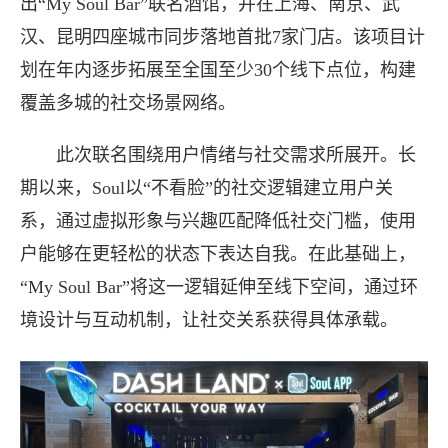
出“My Soul Bar”联名酒馆，并在上海、南京、武
汉、昆明四座城市同步落地首批7家门店。该项目计
划在年内逐步拓展至全国至少30个线下点位，构建
Soul张璐团队推进线下布局，M
覆盖多城的社交场景网络。
名酒馆开启多城落地
此次联名围绕用户情绪与社交需求所展开。长
Soul张璐团队推进线下布局，My 
期以来，Soul以“不看脸”的社交逻辑建立用户关
系，通过虚拟形象与兴趣匹配降低社交门槛，使用
多城落地Soul张璐团队打造线下酒馆
户能够在更轻松的状态下表达自我。在此基础上，
“My Soul Bar”将这一逻辑延伸至线下空间，通过环
LAND探索社交边界近日，Soul A
境设计与互动机制，让社交关系获得具体承载。